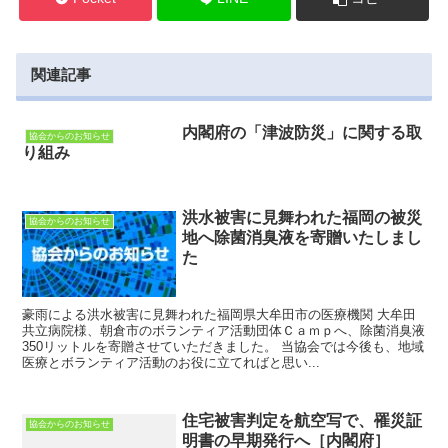
関連記事
内閣府の「津波防災」に関する取
協会からのお知らせ
り組み
洪水被害に見舞われた福岡の被災
協会からのお知らせ
地へ除菌消臭液を寄贈いたしまし
た
豪雨による洪水被害に見舞われた福岡県大牟田市の医療機関 大牟田
共立病院様、朝倉市のボランティア活動団体Ｃａｍｐへ、除菌消臭液
350リットルを寄贈させていただきました。 当協会では今後も、地域
医療とボランティア活動のお役に立てればと思い...
住宅被害判定を航空写で、罹災証
協会からのお知らせ
明書の早期発行へ［内閣府］