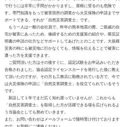
で行うには非常に手間がかかりますし、屋根に登るのも危険で
す。専門知識をもって被害箇所の調査から火災保険の申請までサ
ポートできる、それが「自然災害調査士」です。
もう一人は一般の会社員で、昨年の熊本地震の際、ご親戚の自
宅が被害にあったため、修繕するための支援策の紹介や、罹災証
明書の申請の仕方などサポートしてあげたとのことです。大規模
災害の時にも被災地に行かなくても、情報を伝えることで被害に
遭った方を支援できます。
ご質問頂いた方はその後すぐに、認定試験をお申込みいただき
合格されました。協会認定ライセンスカードを発行した後に教え
て頂いたのですが、その方も工務店に勤務されている方で、今で
は火災保険の申請に「自然災害調査士」を役立てられているそう
です。
新設して１年でまだ広く知れ渡っていませんが、これからも
「自然災害調査士」を取得した方が活躍できる場を広げられるよ
う当協会としても努めていきます。
また、お問い合わせはメールフォームで随時受け付けております
ので、お気軽にご連絡ください。