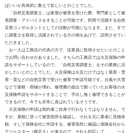
ばいいか具体的に教えて欲しいとのことでした。
「自然災害調査士」は家屋が被害を受けた際、専門家として被
害調査・アドバイスをすることが可能です。民間で活躍する自然
災害コンサルタントとしての活動が可能になります。また、すで
に調査士を取得し活躍されている方の例をあげて、説明させてい
ただきました。
お一人は工務店の代表の方で、従業員に取得させたいとのこと
でお問い合わせがありました。そちらの工務店では火災保険の申
請をサポートしているので、「自然災害調査士」をその業務に活
かしたいとのことでした。火災保険は火災だけではなく風害・雪
害・雷などの自然災害で受けた被害で申請可能です。台風や大雪
などで屋根・雨樋が壊れ、修理費の捻出で困っていたお客様の火
災保険申請をサポートすることで、手出し無く修理できることが
できるので、今でも非常に喜ばれているそうです。
火災保険の申請は契約者ご自身で行わなくてはなりません。で
すが、屋根に登って被害箇所を確認し、それを元に業者に見積依
頼、そして保険会社に申請する。被害箇所に確認に保険会社から
アジャスター（鑑定人）が来るので、それも対応して、、、一人