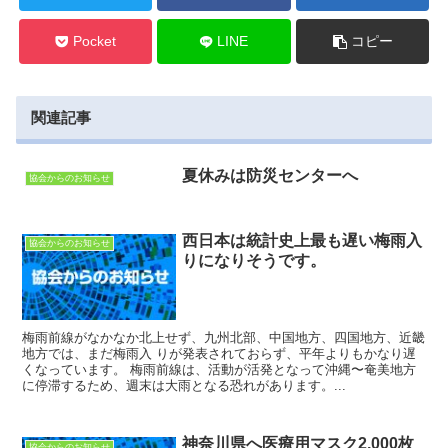
Pocket
LINE
コピー
関連記事
夏休みは防災センターへ
協会からのお知らせ
西日本は統計史上最も遅い梅雨入
協会からのお知らせ
りになりそうです。
梅雨前線がなかなか北上せず、九州北部、中国地方、四国地方、近畿
地方では、まだ梅雨入 りが発表されておらず、平年よりもかなり遅
くなっています。 梅雨前線は、活動が活発となって沖縄〜奄美地方
に停滞するため、週末は大雨となる恐れがあります。...
神奈川県へ医療用マスク2,000枚
協会からのお知らせ