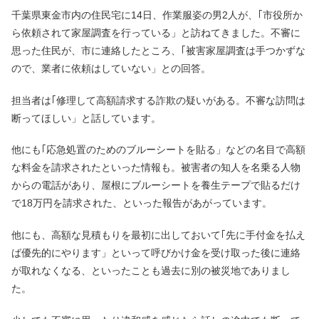
千葉県東金市内の住民宅に14日、作業服姿の男2人が、｢市役所か
ら依頼されて家屋調査を行っている」と訪ねてきました。不審に
思った住民が、市に連絡したところ、｢被害家屋調査は手つかずな
ので、業者に依頼はしていない」との回答。
担当者は｢修理して高額請求する詐欺の疑いがある。不審な訪問は
断ってほしい」と話しています。
他にも｢応急処置のためのブルーシートを貼る」などの名目で高額
な料金を請求されたといった情報も。被害者の知人を名乗る人物
からの電話があり、屋根にブルーシートを養生テープで貼るだけ
で18万円を請求された、といった報告があがっています。
他にも、高額な見積もりを最初に出しておいて｢先に手付金を払え
ば優先的にやります」といって呼びかけ金を受け取った後に連絡
が取れなくなる、といったことも過去に別の被災地でありまし
た。