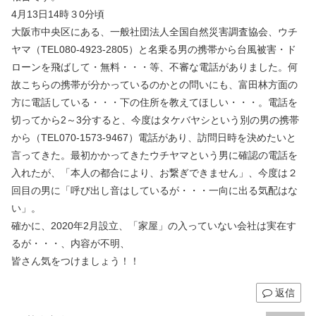
4月13日14時３0分頃
大阪市中央区にある、一般社団法人全国自然災害調査協会、ウチ
ヤマ（TEL080-4923-2805）と名乗る男の携帯から台風被害・ド
ローンを飛ばして・無料・・・等、不審な電話がありました。何
故こちらの携帯が分かっているのかとの問いにも、富田林方面の
方に電話している・・・下の住所を教えてほしい・・・。電話を
切ってから2～3分すると、今度はタケバヤシという別の男の携帯
から（TEL070-1573-9467）電話があり、訪問日時を決めたいと
言ってきた。最初かかってきたウチヤマという男に確認の電話を
入れたが、「本人の都合により、お繋ぎできません」、今度は２
回目の男に「呼び出し音はしているが・・・一向に出る気配はな
い」。
確かに、2020年2月設立、「家屋」の入っていない会社は実在す
るが・・・、内容が不明、
皆さん気をつけましょう！！
返信